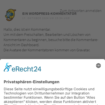
Zum Antworten anmelden
EIN WORDPRESS-KOMMENTATOR
17. OKTOBER 2024 UM 15:54 UHR
Hallo, dies ist ein Kommentar.
Um mit dem Freischalten, Bearbeiten und Löschen von
Kommentaren zu beginnen, besuche bitte die Kommentare-
Ansicht im Dashboard.
Die Avatare der Kommentatoren kommen von Gravatar.
SCHREIBE EINEN KOMMENTAR
Du musst
angemeldet
sein, um einen Kommentar abzugeben.
Suchen
Suchen
NEUESTE BEITRÄGE