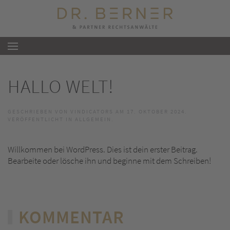
Zum Hauptinhalt springen
HALLO WELT!
GESCHRIEBEN VON
VINDICATORS
AM
17. OKTOBER 2024
.
VERÖFFENTLICHT IN
ALLGEMEIN
.
Willkommen bei WordPress. Dies ist dein erster Beitrag.
Bearbeite oder lösche ihn und beginne mit dem Schreiben!
KOMMENTAR