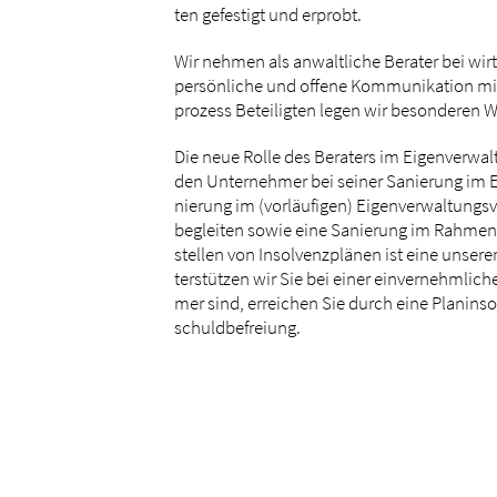
ten ge­fes­tigt und er­probt.
Wir neh­men als an­walt­li­che Be­ra­ter bei wirt­
per­sön­li­che und of­fe­ne Kom­mu­ni­ka­ti­on m
pro­zess Be­tei­lig­ten le­gen wir be­son­de­ren W
Die neue Rol­le des Be­ra­ters im Ei­gen­ver­wal
den Un­ter­neh­mer bei sei­ner Sa­nie­rung im E
nie­rung im (vor­läu­fi­gen) Ei­gen­ver­wal­tungs­
be­glei­ten so­wie ei­ne Sa­nie­rung im Rah­men 
stel­len von In­sol­venz­plä­nen ist ei­ne un­se­
ter­stüt­zen wir Sie bei ei­ner ein­ver­nehm­li­
mer sind, er­rei­chen Sie durch ei­ne Plan­in­sol­
schuld­be­frei­ung.