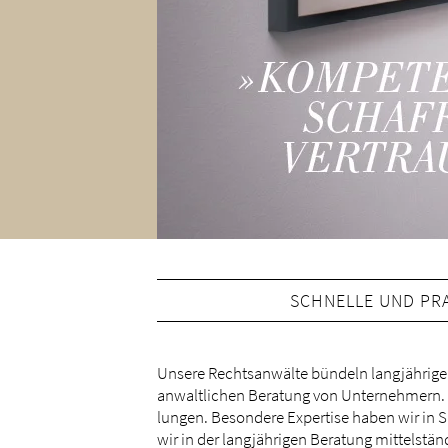
SCHNELLE UND PRA
Un­se­re Rechts­an­wäl­te bün­deln lang­jäh­ri­
an­walt­li­chen Be­ra­tung von Un­ter­neh­mern. Wi
lun­gen. Be­son­de­re Ex­per­ti­se ha­ben wir i
wir in der lang­jäh­ri­gen Be­ra­tung mit­tel­stä