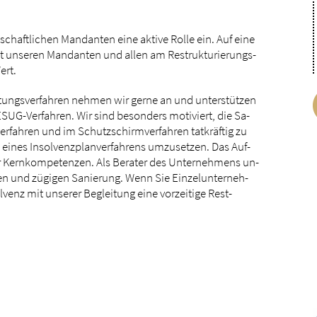
schaft­li­chen Man­dan­ten ei­ne ak­ti­ve Rol­le ein. Auf ei­ne
it un­se­ren Man­dan­ten und al­len am Re­struk­tu­rie­rungs­
ert.
­tungs­ver­fah­ren neh­men wir ger­ne an und un­ter­stüt­zen
SUG-Ver­fah­ren. Wir sind be­son­ders mo­ti­viert, die Sa­
ver­fah­ren und im Schutz­schirm­ver­fah­ren tat­kräf­tig zu
ei­nes In­sol­venz­plan­ver­fah­rens um­zu­set­zen. Das Auf­
rer Kern­kom­pe­ten­zen. Als Be­ra­ter des Un­ter­neh­mens un­
chen und zü­gi­gen Sa­nie­rung. Wenn Sie Ein­zel­un­ter­neh­
venz mit un­se­rer Be­glei­tung ei­ne vor­zei­ti­ge Rest­