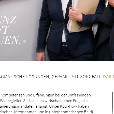
GMATISCHE LÖSUNGEN, GEPAART MIT SORGFALT.
DAS 
ge Kom­pe­ten­zen und Er­fah­run­gen bei der um­fas­sen­den
r be­glei­ten Sie bei al­len wirt­schaft­li­chen Fra­ge­stel­
n Sa­nie­rungs­man­da­ten er­langt. Un­ser Kow-How ha­ben
n­di­scher Un­ter­neh­men und in un­ter­neh­me­ri­schen Bei­rä­